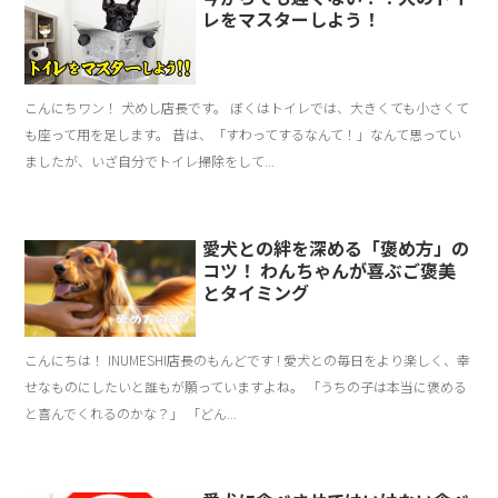
レをマスターしよう！
こんにちワン！ 犬めし店長です。 ぼくはトイレでは、大きくても小さくて
も座って用を足します。 昔は、「すわってするなんて！」なんて思ってい
ましたが、いざ自分でトイレ掃除をして...
愛犬との絆を深める「褒め方」の
コツ！ わんちゃんが喜ぶご褒美
とタイミング
こんにちは！ INUMESHI店長のもんどです ! 愛犬との毎日をより楽しく、幸
せなものにしたいと誰もが願っていますよね。 「うちの子は本当に褒める
と喜んでくれるのかな？」 「どん...