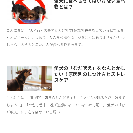
愛犬に食べさせてはいけない食べ
物とは？
こんにちは！INUMESHI店長のもんどです! 家族で食事をしているとわんち
ゃんがじーっと見つめて、人の食べ物を欲しがることはありませんか？ 少
しぐらい大丈夫と思い、人が食べる物を与えて...
愛犬の「むだ吠え」をなんとかし
たい！原因別のしつけ方とストレ
スケア
こんにちは！ INUMESHI店長のもんどです ! 「チャイムが鳴るたびに吠えて
しまう…」 「お留守番中に近所迷惑になっていないか心配…」 愛犬の「む
だ吠え」に、心を痛めている飼い...