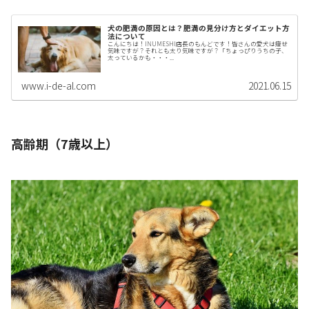
犬の肥満の原因とは？肥満の見分け方とダイエット方
法について
こんにちは！INUMESHI店長のもんどです！皆さんの愛犬は痩せ
気味ですが？それとも太り気味ですが？「ちょっぴりうちの子、
太っているかも・・・...
www.i-de-al.com
2021.06.15
高齢期（7歳以上）