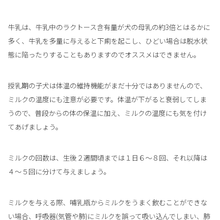
牛乳は、牛乳中のラクトース含有量が犬の母乳の約3倍とはるかに
多く、牛乳を多量に与えると下痢を起こし、ひどい場合は脱水状
態に陥ったりすることもありますのでオススメはできません。
授乳期の子犬は体温の維持機能がまだ十分ではありませんので、
ミルクの温度にも注意が必要です。体温が下がると衰弱してしま
うので、普段からの体の保温に加え、ミルクの温度にも気を付け
てあげましょう。
ミルクの回数は、生後２週間頃までは１日６～８回、それ以降は
４～５回に分けて与えましょう。
ミルクを与える際、哺乳瓶からミルクをうまく飲むことができな
い場合、呼吸器(気管や肺)にミルクを誤って吸い込んでしまい、肺