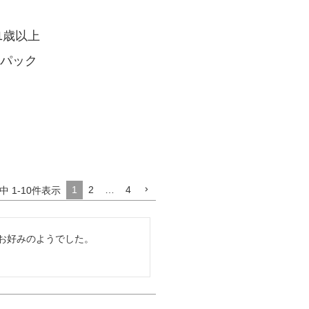
 1歳以上
しパック
1
2
…
4
中
1
-
10
件表示
お好みのようでした。