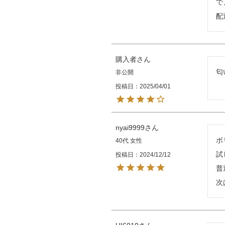
で
配
購入者
匂
非公開
投稿日
2025/04/01
nyai9999
ボ
40代
女性
試
投稿日
2024/12/12
普
次