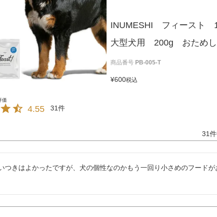
INUMESHI フィースト
大型犬用 200g おため
商品番号
PB-005-T
¥
600
税込
4.55
31
31
件
いつきはよかったですが、犬の個性なのかもう一回り小さめのフードが