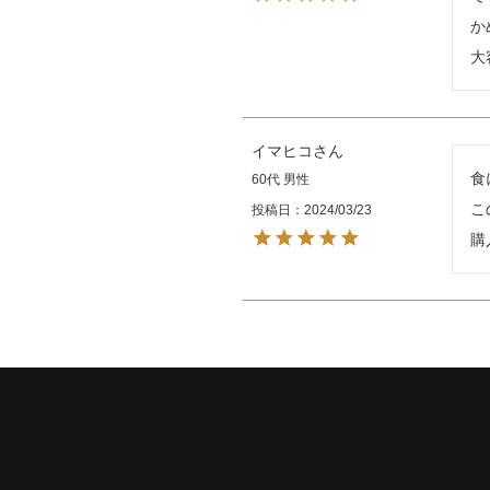
か
大
イマヒコ
食
60代
男性
こ
投稿日
2024/03/23