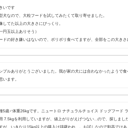
きいです

型犬なので、大粒フードを試してみたくて取り寄せました。

像してた以上の大きさにびっくり。

一円玉以上ありそう）

ードの好き嫌いはないので、ボリボリ食べてますが、全部をこの大きさ
ンプルありがとうございました。我が家の犬には合わなかったようで食
思います。
種5歳♂体重26kgです。ニュートロ ナチュラルチョイス ドッグフード 
用 7.5kgを利用していますが、値上がりがえげつない...ので、探しま
すが、いきなり15kg以上の購入は躊躇われ...。お試しなので割高では