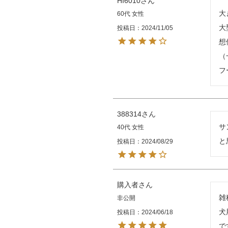
HI6010
大
60代
女性
大
投稿日
2024/11/05
想
（
フ
388314
サ
40代
女性
と
投稿日
2024/08/29
購入者
雑
非公開
犬
投稿日
2024/06/18
で