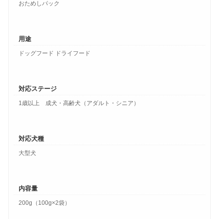
おためしパック
用途
ドッグフード ドライフード
対応ステージ
1歳以上 成犬・高齢犬（アダルト・シニア）
対応犬種
大型犬
内容量
200g（100g×2袋）