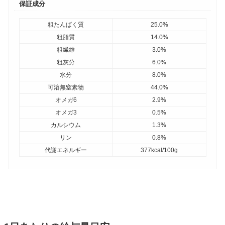
保証成分
粗たんぱく質
25.0%
粗脂質
14.0%
粗繊維
3.0%
粗灰分
6.0%
水分
8.0%
可溶無窒素物
44.0%
オメガ6
2.9%
オメガ3
0.5%
カルシウム
1.3%
リン
0.8%
代謝エネルギー
377kcal/100g