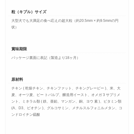
粒（キブル）サイズ
大型犬でも大満足の食べ応えの超大粒（約20.5mm × 約9.5mmの円
状）
賞味期限
パッケージ裏面に表記（製造より18ヶ月）
原材料
チキン ( 乾燥チキン、チキンファット、チキングレービー )、米、大
麦、オーツ麦、ビー トパルプ、醸造用イースト、オメガ 3 サプリメ
ント、ミネラル類 ( 鉄、亜鉛、マンガン、銅、ヨウ 素 )、ビタミン類
(A、D3、ビオチン )、グルコサミン、メチルスルフォニルメタン、コ
ンドロイチン硫酸