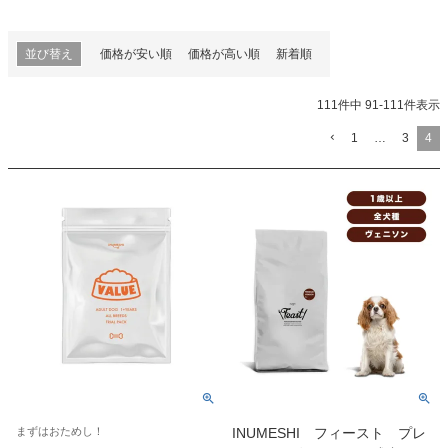
並び替え
価格が安い順
価格が高い順
新着順
111
件中
91
-
111
件表示
1
…
3
4
まずはおためし！
INUMESHI フィースト プレ