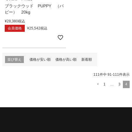
ブラックウッド PUPPY （パ
ピー） 20kg
¥
28,380
税込
会員価格
¥
25,542
税込
並び替え
価格が安い順
価格が高い順
新着順
111
件中
91
-
111
件表示
1
…
3
4