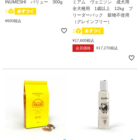
INUMESHI バリュー 300g
ミアム ヴェニソン 成犬用
全犬種用 1歳以上 12kg ブ
リーダーパック 穀物不使用
¥
600
税込
（グレインフリー）
¥
17,600
税込
会員価格
¥
17,270
税込