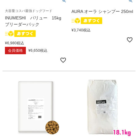
大容量コスパ最強ドッグフード
AURA オーラ シャンプー 250ml
INUMESHI バリュー 15kg
ブリーダーパック
¥
3,740
税込
¥
6,980
税込
会員価格
¥
6,650
税込