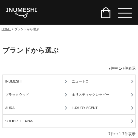
HOME
ブランドから選ぶ
ブランドから選ぶ
7
件中
1
-
7
件表示
INUMESHI
ニュートロ
ブラックウッド
ホリスティックレセピー
AURA
LUXURY SCENT
SOLIDPET JAPAN
7
件中
1
-
7
件表示