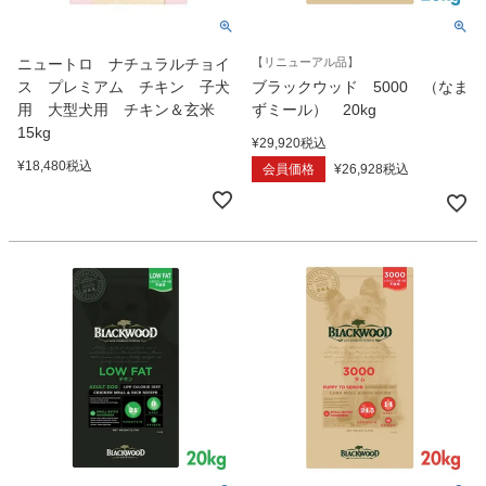
ニュートロ ナチュラルチョイ
【リニューアル品】
ス プレミアム チキン 子犬
ブラックウッド 5000 （なま
用 大型犬用 チキン＆玄米
ずミール） 20kg
15kg
¥
29,920
税込
¥
18,480
税込
会員価格
¥
26,928
税込