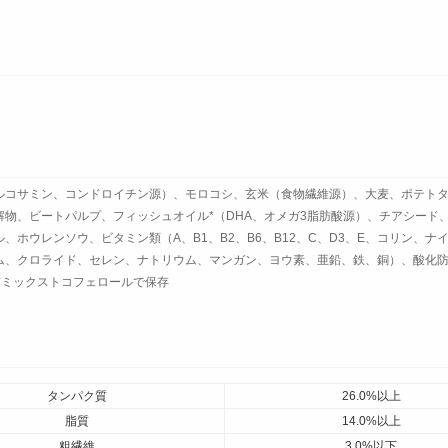
ルコサミン、コンドロイチン源）、モロコシ、玄米（食物繊維源）、大麦、ポテトタ
物、ビートパルプ、フィッシュオイル*（DHA、オメガ3脂肪酸源）、チアシード
、ホウレンソウ、ビタミン類（A、B1、B2、B6、B12、C、D3、E、コリン、
ム、クロライド、セレン、ナトリウム、マンガン、ヨウ素、亜鉛、鉄、銅）、酸化
*ミックストコフェロールで保存
タンパク質
26.0%以上
脂質
14.0%以上
粗繊維
3.0%以下