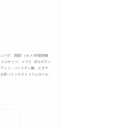
ンパク、鶏脂*（オメガ6脂肪酸
、ココナッツ、トマト（βカロテン
ナイアシン、パントテン酸、ビオチ
防止剤（ミックストコフェロール、