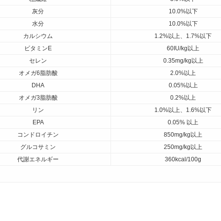
灰分
10.0%以下
水分
10.0%以下
カルシウム
1.2%以上、1.7%以下
ビタミンE
60IU/kg以上
セレン
0.35mg/kg以上
オメガ6脂肪酸
2.0%以上
DHA
0.05%以上
オメガ3脂肪酸
0.2%以上
リン
1.0%以上、1.6%以下
EPA
0.05% 以上
コンドロイチン
850mg/kg以上
グルコサミン
250mg/kg以上
代謝エネルギー
360kcal/100g