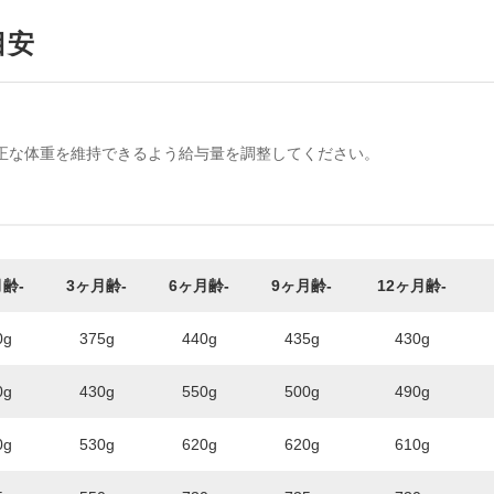
目安
正な体重を維持できるよう給与量を調整してください。
齢-
3ヶ月齢-
6ヶ月齢-
9ヶ月齢-
12ヶ月齢-
0g
375g
440g
435g
430g
0g
430g
550g
500g
490g
0g
530g
620g
620g
610g