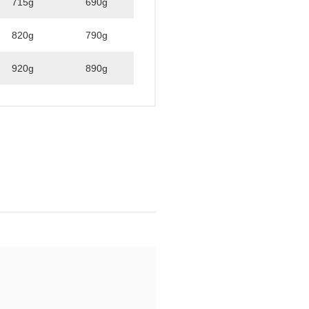
715g
690g
820g
790g
920g
890g