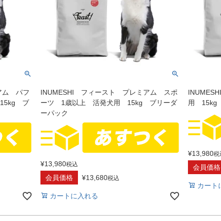
アム パフ
INUMESHI フィースト プレミアム スポ
INUME
5kg ブ
ーツ 1歳以上 活発犬用 15kg ブリーダ
用 15k
ーパック
¥
13,980
税
¥
13,980
税込
会員価格
会員価格
¥
13,680
税込
カート
カートに入れる