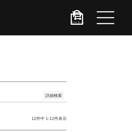
カートへ
い順
価格が高い順
ーワードヒット順
詳細検索
12
件中
1
-
12
件表示