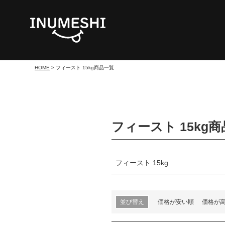
セール
限定
再入荷
サイズ
指定なし
S
M
22.
HOME
フィースト 15kg商品一覧
カラー
レッド
ブルー
イエロ
フィースト 15kg
フィースト 15kg
並び替え
価格が安い順
価格が