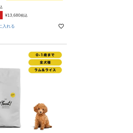
込
¥
13,680
税込
に入れる