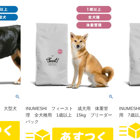
上 大型犬
INUMESHI フィースト 成犬用 体重管
INUME
理 全犬種用 1歳以上 15kg ブリーダー
用 7歳以
パック