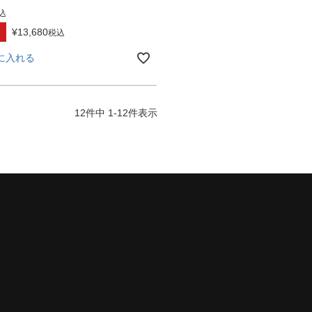
込
¥
13,680
税込
に入れる
12
件中
1
-
12
件表示