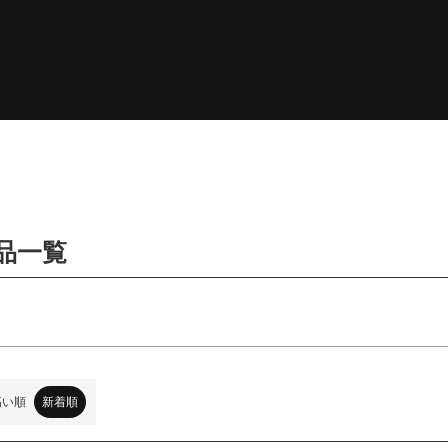
翌日発送
予約商品
5cm
23.0cm
予約商品のみを表示
並び順
ー
新着順
登録順
価格が安
優先度順
レビュー順
キ
商品一覧
検索
高い順
新着順