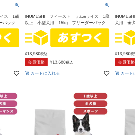
ライス 1歳
INUMESHI フィースト ラム&ライス 1歳
INUME
ーパック
以上 小型犬用 15kg ブリーダーパック
犬用 全犬
¥
13,980
¥
13,980
税込
税
会員価格
¥
13,680
会員価格
税込
カートに入れる
カート