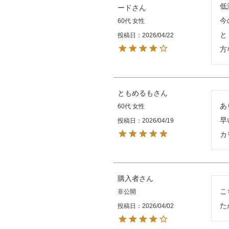
低
ード
今
60代
女性
と
投稿日
2026/04/22
方
ともめるも
あ
60代
女性
早
投稿日
2026/04/19
カ
購入者
こ
非公開
た
投稿日
2026/04/02