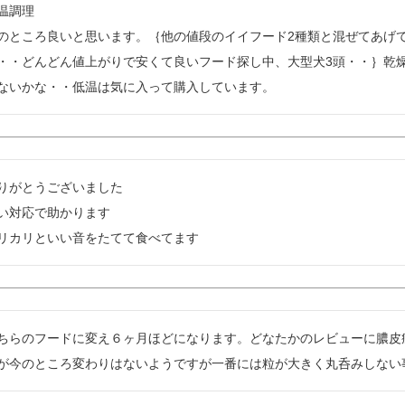
温調理

のところ良いと思います。｛他の値段のイイフード2種類と混ぜてあげ
・・どんどん値上がりで安くて良いフード探し中、大型犬3頭・・｝乾
ないかな・・低温は気に入って購入しています。
りがとうございました

い対応で助かります

リカリといい音をたてて食べてます
ちらのフードに変え６ヶ月ほどになります。どなたかのレビューに膿皮
が今のところ変わりはないようですが一番には粒が大きく丸呑みしない