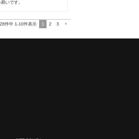
い易いです。
1
2
3
28
件中
1
-
10
件表示