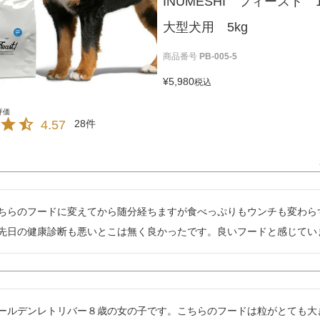
INUMESHI フィースト
大型犬用 5kg
商品番号
PB-005-5
¥
5,980
税込
4.57
28
ちらのフードに変えてから随分経ちますが食べっぷりもウンチも変わら
先日の健康診断も悪いとこは無く良かったです。良いフードと感じてい
ールデンレトリバー８歳の女の子です。こちらのフードは粒がとても大