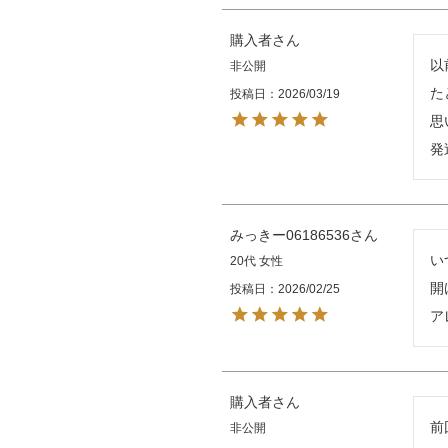
購入者
以
非公開
た
投稿日
2026/03/19
思
発
みっきー06186536
い
20代
女性
開
投稿日
2026/02/25
ア
購入者
前
非公開