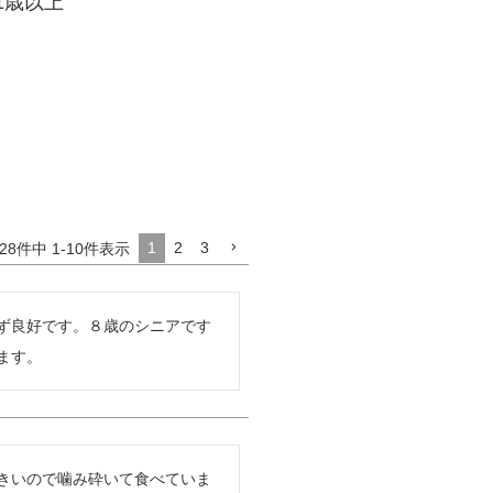
 1歳以上
1
2
3
28
件中
1
-
10
件表示
ず良好です。８歳のシニアです
ます。
きいので噛み砕いて食べていま