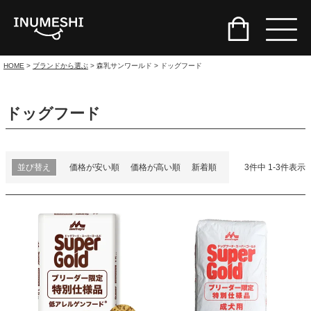
HOME
ブランドから選ぶ
森乳サンワールド
ドッグフード
ドッグフード
並び替え
価格が安い順
価格が高い順
新着順
3
件中
1
-
3
件表示