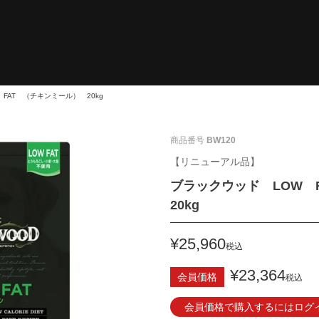
FAT （チキンミール） 20kg
商品番号
BW120
【リニューアル品】
ブラックウッド LOW 
20kg
¥
25,960
税込
¥
23,364
会員価格
税込
会員価格で購入するにはログ