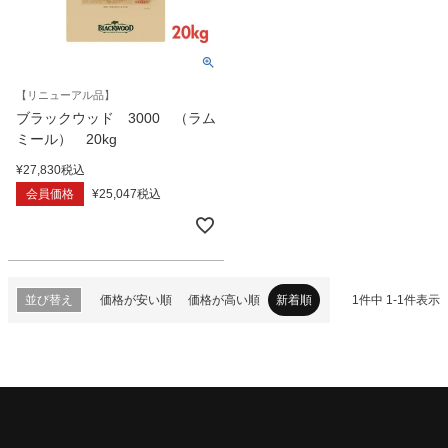
【リニューアル品】
ブラックウッド 3000 （ラム
ミール） 20kg
¥
27,830
税込
会員価格
¥
25,047
税込
並び替え
価格が安い順
価格が高い順
新着順
1
件中
1
-
1
件表示