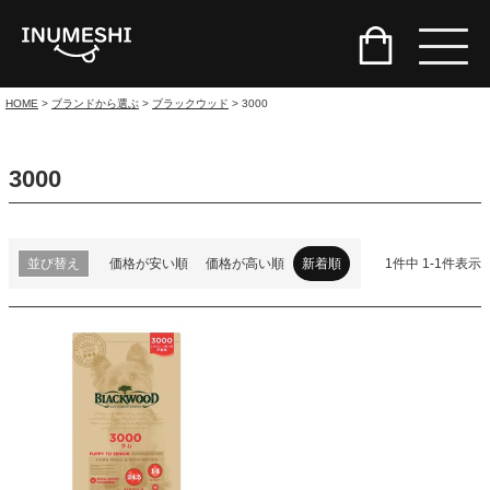
HOME
ブランドから選ぶ
ブラックウッド
3000
3000
並び替え
価格が安い順
価格が高い順
新着順
1
件中
1
-
1
件表示