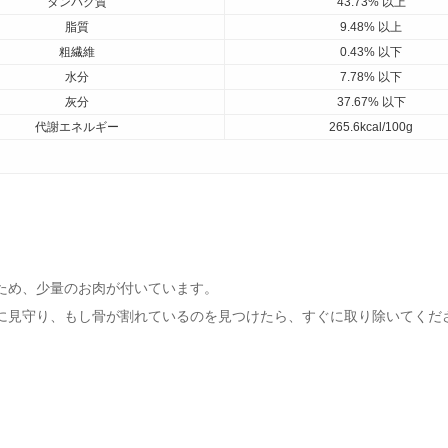
タンパク質
43.73% 以上
脂質
9.48% 以上
粗繊維
0.43% 以下
水分
7.78% 以下
灰分
37.67% 以下
代謝エネルギー
265.6kcal/100g
ため、少量のお肉が付いています。
見守り、もし骨が割れているのを見つけたら、すぐに取り除いてくた