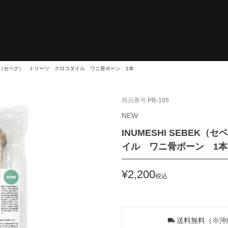
EBEK（セベク） トリーツ クロコダイル ワニ骨ボーン 1本
商品番号
PB-105
NEW
INUMESHI SEBEK
イル ワニ骨ボーン 1本
¥
2,200
税込
20
ポイントGET！
送料無料（※沖