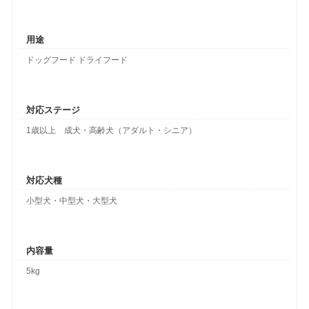
用途
ドッグフード ドライフード
対応ステージ
1歳以上 成犬・高齢犬（アダルト・シニア）
対応犬種
小型犬・中型犬・大型犬
内容量
5kg