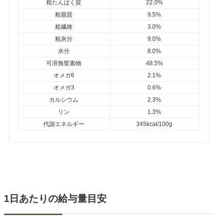
粗たんぱく質
22.0%
粗脂質
9.5%
粗繊維
3.0%
粗灰分
9.0%
水分
8.0%
可溶無窒素物
48.5%
オメガ6
2.1%
オメガ3
0.6%
カルシウム
2.3%
リン
1.3%
代謝エネルギー
345kcal/100g
1日あたりの給与量目安