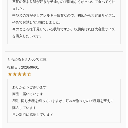
三度の飯より飯が好きな子達なので問題なくがっついて食べてくれ
ました。

中型犬の方が少しアレルギー気質なので、初めから大容量サイズは
やめてお試しで5kgにしました。

今のところ様子見している状態ですが、状態良ければ大容量サイズ
を購入したいです。
ともめるも
60代
女性
投稿日
2026/06/01
ありがとうございます

商品、届いています

2頭、同じ犬種を飼っていますが、好みが別々なので種類を変えて
購入しています

早い対応に感謝しています