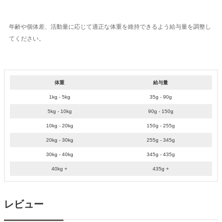
年齢や個体差、活動量に応じて適正な体重を維持できるよう給与量を調整し
てください。
体重
給与量
1kg - 5kg
35g - 90g
5kg - 10kg
90g - 150g
10kg - 20kg
150g - 255g
20kg - 30kg
255g - 345g
30kg - 40kg
345g - 435g
40kg +
435g +
レビュー