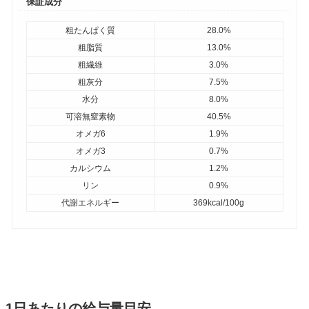
保証成分
粗たんぱく質
28.0%
粗脂質
13.0%
粗繊維
3.0%
粗灰分
7.5%
水分
8.0%
可溶無窒素物
40.5%
オメガ6
1.9%
オメガ3
0.7%
カルシウム
1.2%
リン
0.9%
代謝エネルギー
369kcal/100g
1日あたりの給与量目安