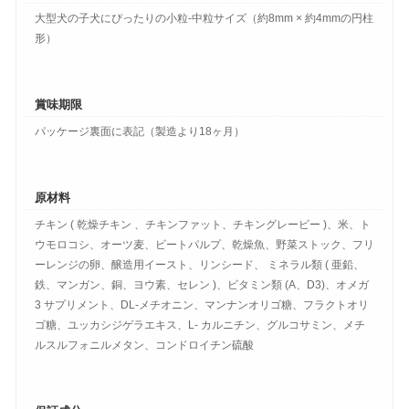
大型犬の子犬にぴったりの小粒-中粒サイズ（約8mm × 約4mmの円柱
形）
賞味期限
パッケージ裏面に表記（製造より18ヶ月）
原材料
チキン ( 乾燥チキン 、チキンファット、チキングレービー )、米、ト
ウモロコシ、オーツ麦、ビートパルプ、乾燥魚、野菜ストック、フリ
ーレンジの卵、醸造用イースト、リンシード、 ミネラル類 ( 亜鉛、
鉄、マンガン、銅、ヨウ素、セレン )、ビタミン類 (A、D3)、オメガ
3 サプリメント、DL‐メチオニン、マンナンオリゴ糖、フラクトオリ
ゴ糖、ユッカシジゲラエキス、L- カルニチン、グルコサミン、メチ
ルスルフォニルメタン、コンドロイチン硫酸