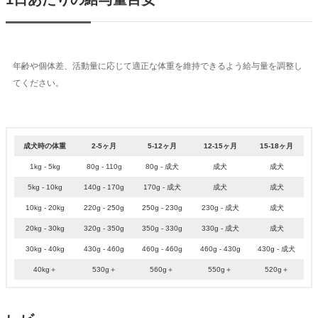
年齢や個体差、活動量に応じて適正な体重を維持できるよう給与量を調整し
てください。
成犬時の体重
2-5ヶ月
5-12ヶ月
12-15ヶ月
15-18ヶ月
1kg - 5kg
80g - 110g
80g - 成犬
成犬
成犬
5kg - 10kg
140g - 170g
170g - 成犬
成犬
成犬
10kg - 20kg
220g - 250g
250g - 230g
230g - 成犬
成犬
20kg - 30kg
320g - 350g
350g - 330g
330g - 成犬
成犬
30kg - 40kg
430g - 460g
460g - 460g
460g - 430g
430g - 成犬
40kg＋
530g＋
560g＋
550g＋
520g＋