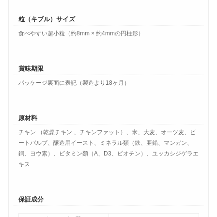
粒（キブル）サイズ
食べやすい超小粒（約8mm × 約4mmの円柱形）
賞味期限
パッケージ裏面に表記（製造より18ヶ月）
原材料
チキン （乾燥チキン 、チキンファット）、米、大麦、オーツ麦、ビ
ートパルプ、醸造用イースト、ミネラル類（鉄、亜鉛、マンガン、
銅、ヨウ素）、ビタミン類（A、D3、ビオチン）、ユッカシジゲラエ
キス
保証成分