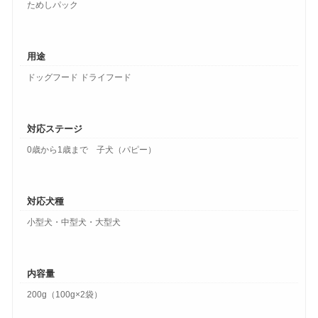
ためしパック
用途
ドッグフード ドライフード
対応ステージ
0歳から1歳まで 子犬（パピー）
対応犬種
小型犬・中型犬・大型犬
内容量
200g（100g×2袋）