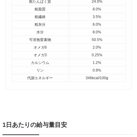
粗たんぱく質
24.0%
粗脂質
8.0%
粗繊維
3.5%
粗灰分
6.0%
水分
8.0%
可溶無窒素物
50.5%
オメガ6
2.0%
オメガ3
0.25%
カルシウム
1.2%
リン
0.9%
代謝エネルギー
346kcal/100g
1日あたりの給与量目安