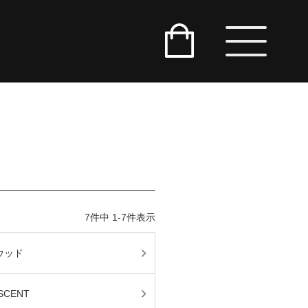
7
件中
1
-
7
件表示
ウッド
SCENT