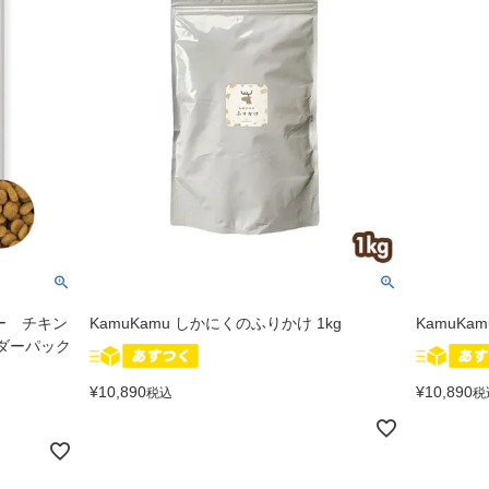
ー チキン
KamuKamu しかにくのふりかけ 1kg
KamuKa
ーダーパック
¥
10,890
¥
10,890
税込
税