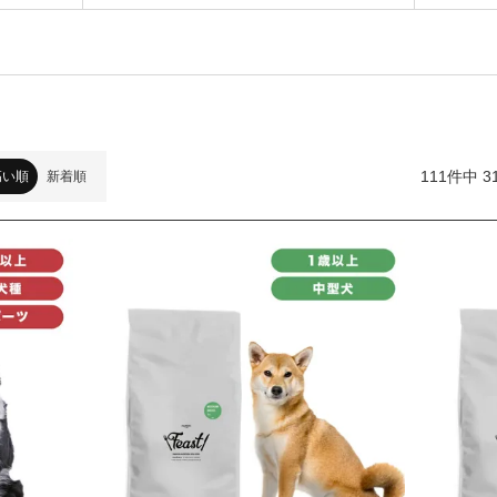
111
件中
3
高い順
新着順