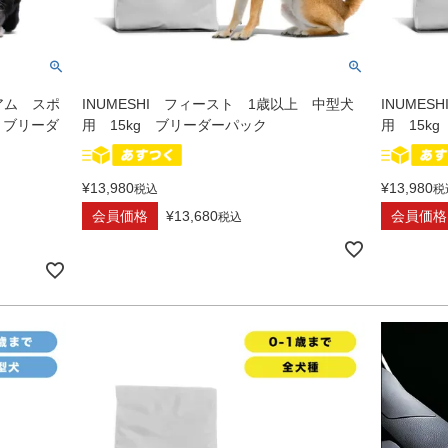
アム スポ
INUMESHI フィースト 1歳以上 中型犬
INUME
 ブリーダ
用 15kg ブリーダーパック
用 15k
¥
13,980
¥
13,980
税込
税
会員価格
¥
13,680
会員価格
税込