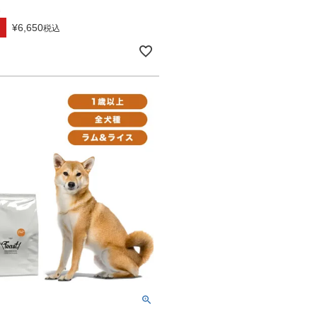
込
¥
6,650
税込