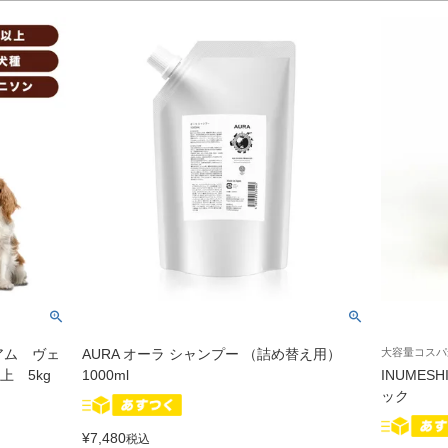
アム ヴェ
AURA オーラ シャンプー （詰め替え用）
大容量コスパ
 5kg
1000ml
INUME
ック
¥
7,480
税込