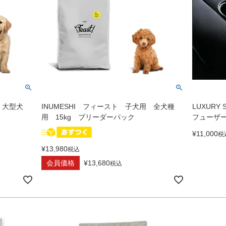
 大型犬
INUMESHI フィースト 子犬用 全犬種
LUXURY S
用 15kg ブリーダーパック
フューザー
¥
11,000
税
¥
13,980
税込
会員価格
¥
13,680
税込