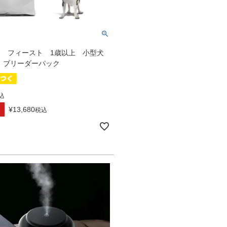
SHI フィースト 1歳以上 小型犬
g ブリーダーパック
込
¥
13,680
税込