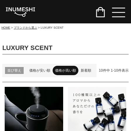
HOME
ブランドから選ぶ
LUXURY SCENT
LUXURY SCENT
並び替え
価格が安い順
価格が高い順
新着順
10
件中
1
-
10
件表示