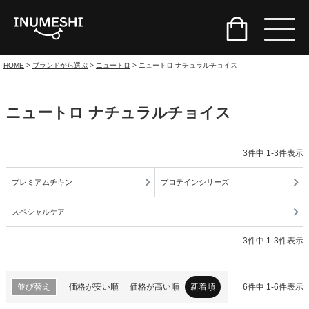
HOME
ブランドから選ぶ
ニュートロ
ニュートロ ナチュラルチョイス
ニュートロ ナチュラルチョイス
3
件中
1
-
3
件表示
プレミアムチキン
プロテインシリーズ
スペシャルケア
3
件中
1
-
3
件表示
並び替え
価格が安い順
価格が高い順
新着順
6
件中
1
-
6
件表示