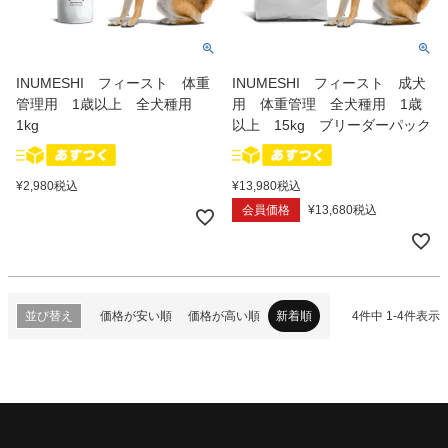
INUMESHI フィースト 体重
INUMESHI フィースト 成犬
管理用 1歳以上 全犬種用
用 体重管理 全犬種用 1歳
1kg
以上 15kg ブリーダーパック
¥
2,980
税込
¥
13,980
税込
会員価格
¥
13,680
税込
並び替え
価格が安い順
価格が高い順
新着順
4
件中
1
-
4
件表示