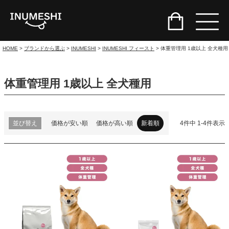
HOME
ブランドから選ぶ
INUMESHI
INUMESHI フィースト
体重管理用 1歳以上 全犬種用
体重管理用 1歳以上 全犬種用
並び替え
価格が安い順
価格が高い順
新着順
4
件中
1
-
4
件表示